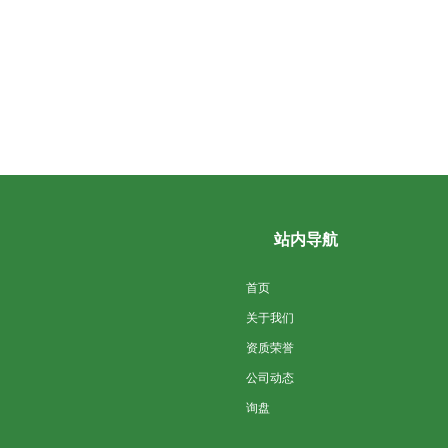
站内导航
首页
关于我们
资质荣誉
公司动态
询盘