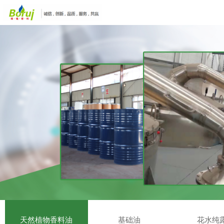
天然植物香料油
基础油
花水纯