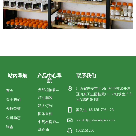
产品中心导
联系我们
站内导航
航
江西省吉安市井冈山经济技术开发
天然植物香料油
首页
区河东工业园控规B5,B6地块生产车
精油套装
关于我们
间A栋内第4栋
私人订制
资质荣誉
黄先生+86 13617961128
固体香料
公司动态
borui01@jxboruispice.com
中药材提取香料油
询盘
基础油
1002151250