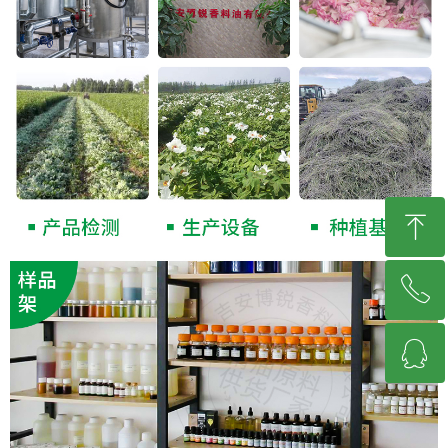
ꁸ
ꂅ
回到顶部
ꁗ
13617961128
QQ客服