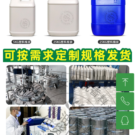
ꁸ
ꂅ
回到顶部
ꁗ
13617961128