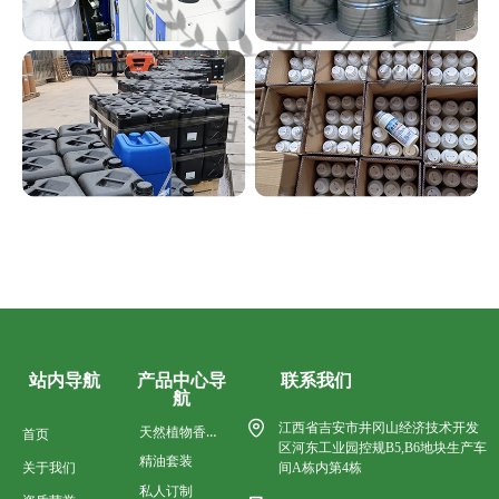
QQ客服
产品中心导
联系我们
站内导航
航
江西省吉安市井冈山经济技术开发
天然植物香料油
首页
区河东工业园控规B5,B6地块生产车
精油套装
关于我们
间A栋内第4栋
私人订制