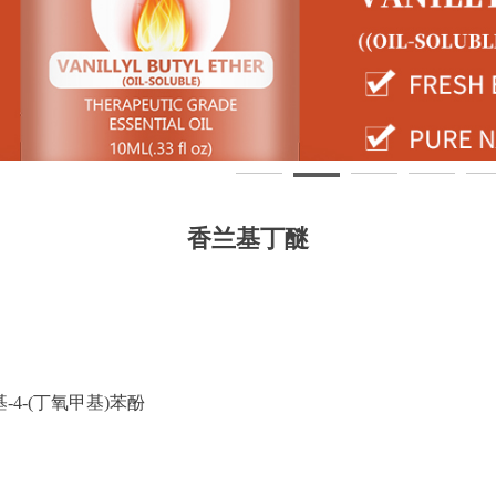
香兰基丁醚
基-4-(丁氧甲基)苯酚