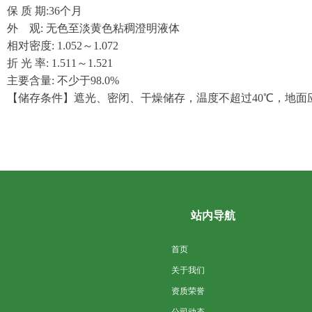
保
质 期
:36
个月
外
观
:
无色
至淡黄色
粘稠澄明液体
相对密度
:
1.052～1.072
折
光 率
:
1.511～1.521
主要含量
:
不少于
98.0%
【储存条件】遮光、密闭、干燥储存，温度不超过
40
℃，地面
站内导航
首页
关于我们
资质荣誉