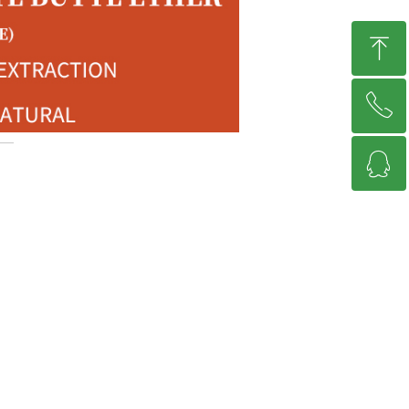
ꁸ
ꂅ
回到顶部
ꁗ
13617961128
QQ客服