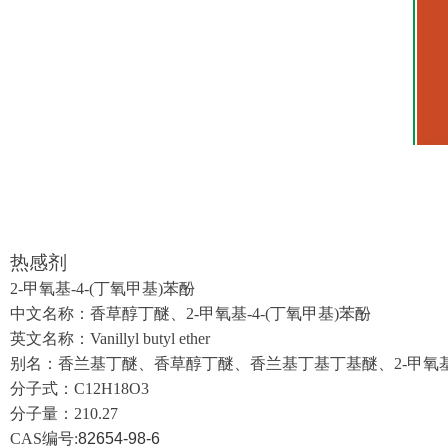
热感剂
2-甲氧基-4-(丁氧甲基)苯酚
中文名称：
香草醇丁醚
、
2-甲氧基-4-(丁氧甲基)苯酚
英文名称：
Vanillyl butyl ether
别名：
香兰基丁醚、
香草醇丁醚
、香兰基丁基丁基醚、
2-甲氧
分子式：
C12H18O3
分子量：
210.27
CAS
编号
:
82654-98-6