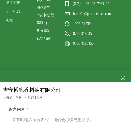
资质荣誉
黄先生+86 13617961128
固体香料
公司动态
borui01@jxboruispice.com
中药材提取香料油
询盘
基础油
1002151250
复方精油
0796-8186854
花水纯露
0796-8186855
ꁲ
吉安博锐香料油有限公司
+86013617961128
社交平台
留言内容
*