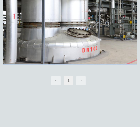
<
1
>