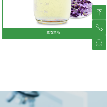
ꁸ
ꂅ
回到顶部
薰衣草油
ꁗ
13617961128
QQ客服