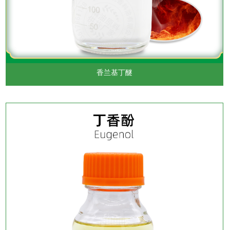
香兰基丁醚